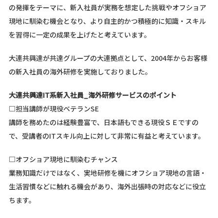
の発揮をテーマに、新入社員が実務を想定した挑戦やオフショア
現地に馴染む機会となり、より自主的かつ積極的に知識・スキル
を習得に一定の成果を上げたと考えています。
大連共興達が共達グループの大連拠点として、2004年からお客様
の新入社員の海外研修を実施しておりました。
大連共興達IT系新入社員_海外研修サービスのポイント
□担当講師が現役ベテランSE
講師を務めたのは経験豊富で、日本語もできる現役ＳＥですの
で、受講者のITスキル向上に対して非常に有益と考えています。
□オフショア現地に馴染むチャンス
業務知識だけではなく、実地研修を機にオフショア現地の言語・
生活習慣などに触れる機会があり、海外出張時の対応などに役立
ちます。