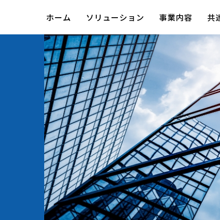
ホーム
ソリューション
事業内容
共
強固な日中連携技術集団
サステナビリティに関する基本方針
国境を超える研究開発体制
外国籍応募者の方の高度人材制度