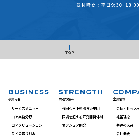
受付時間 : 平日9:30~18:0
TOP
BUSINESS
STRENGTH
COMP
事業内容
共達の強み
企業情報
サービスメニュー
強固な日中連携技術集団
会長・社長メ
コア業務分野
国境を超える研究開発体制
経営理念
コアソリューション
オフショア開発
共達の未来
ＤＸの取り組み
会社概要